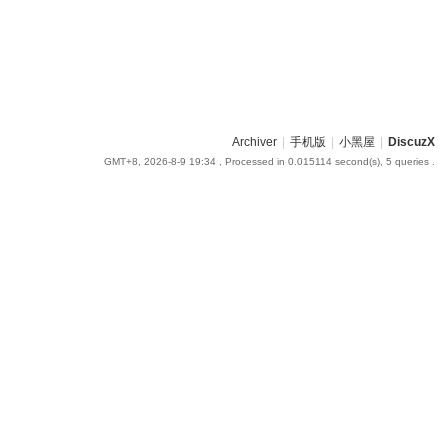
Archiver
|
手机版
|
小黑屋
|
DiscuzX
GMT+8, 2026-8-9 19:34
, Processed in 0.015114 second(s), 5 queries .