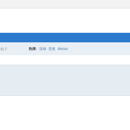
热搜:
活动
交友
discuz
帖子
搜
索