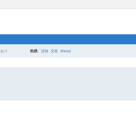
热搜:
活动
交友
discuz
帖子
搜
索