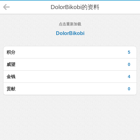
DolorBikobi的资料
点击重新加载
DolorBikobi
积分
5
威望
0
金钱
4
贡献
0