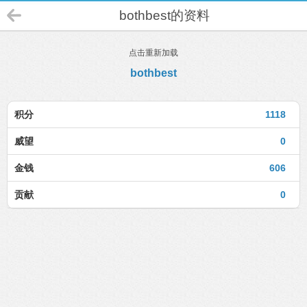
bothbest的资料
点击重新加载
bothbest
积分
1118
威望
0
金钱
606
贡献
0