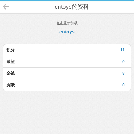
cntoys的资料
点击重新加载
cntoys
积分
11
威望
0
金钱
8
贡献
0