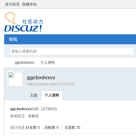
设为首页
收藏本站
论坛
ggcbxdvxvz
个人资料
ggcbxdvxvz
https://yqwml.com/?1273003
Di
›
›
主题
个人资料
ggcbxdvxvz
(UID: 1273003)
邮箱状态
未验证
统计信息
好友数 0
|
回帖数 0
|
主题数 35