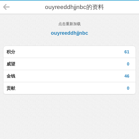
ouyreeddhjjnbc的资料
点击重新加载
ouyreeddhjjnbc
积分
61
威望
0
金钱
46
贡献
0