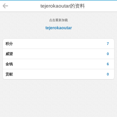
tejerokaoutar的资料
点击重新加载
tejerokaoutar
积分
7
威望
0
金钱
6
贡献
0