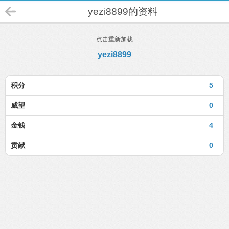
yezi8899的资料
点击重新加载
yezi8899
积分
5
威望
0
金钱
4
贡献
0